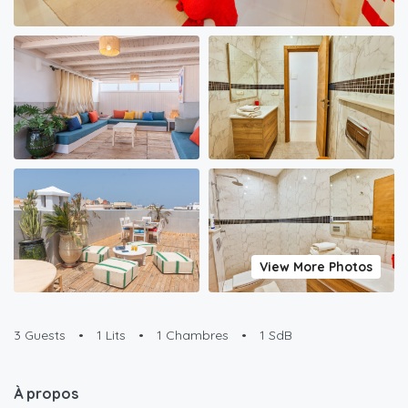
View More Photos
3 Guests
•
1 Lits
•
1 Chambres
•
1 SdB
À propos