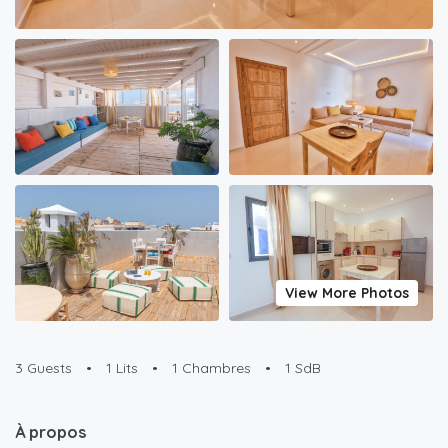
View More Photos
3 Guests
•
1 Lits
•
1 Chambres
•
1 SdB
À propos